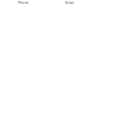
Phone
Email
Hitta till oss!
Fyll i nedan, vi kontaktar dig!
Förnamn
*