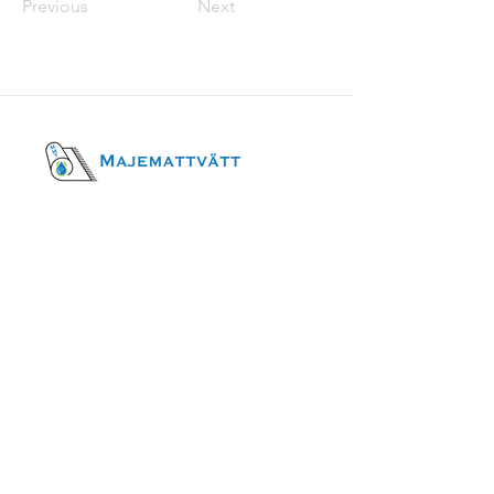
Previous
Next
Öppettider
Mån-fred
09-16
Betalningsmetoder
Besöksadress
Fittjavägen 23
145 53, Norsborg
Kontakt