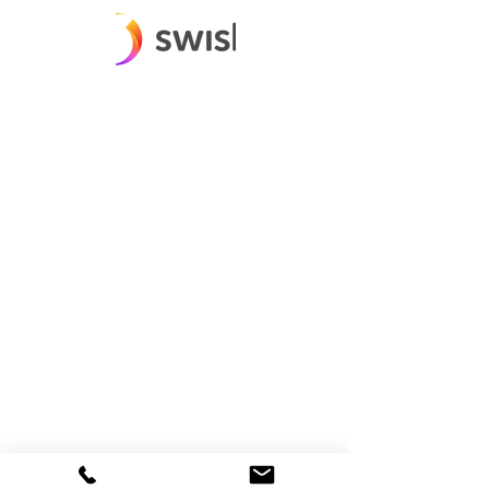
E-post:
info@majemattvatt.se
Telefon tvätteri:
08-531 796 86
/
08-531 700 01
Mobil:
070-446 79 21
Snabblänkar
Start
Boka tvättservice
Våra tjänster
Prislista
Om oss
Vanliga frågor
Kontakt