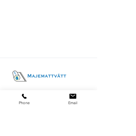
Öppettider
Phone
Email
Mån-fred
09-16
Betalningsmetoder
Besöksadress
Fittjavägen 23