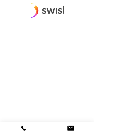
E-post:
info@majemattvatt.se
Telefon tvätteri:
08-531 796 86
/
08-531 700 01
Mobil:
070-446 79 21
Snabblänkar
Start
Boka tvättservice
Våra tjänster
Prislista
Om oss
Vanliga frågor
Kontakt