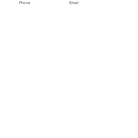
Phone
Email
Hitta till oss!
Fyll i nedan, vi kontaktar dig!
Förnamn
*