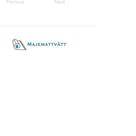
Previous
Next
Öppettider
Mån-fred
09-16
Betalningsmetoder
Besöksadress
Fittjavägen 23
145 53, Norsborg
Kontakt