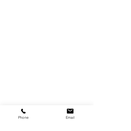
E-post:
info@majemattvatt.se
Telefon tvätteri:
08-531 796 86
/
08-531 700 01
Mobil:
070-446 79 21
Snabblänkar
Start
Boka tvättservice
Våra tjänster
Prislista
Om oss
Vanliga frågor
Kontakt
Phone
Email