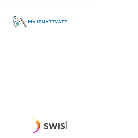
Öppettider
Mån-fred
09-16
Betalningsmetoder
Besöksadress
Fittjavägen 23
145 53, Norsborg
Kontakt