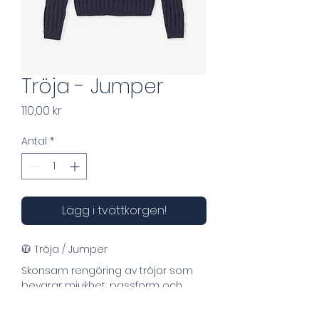
Tröja - Jumper
Pris
110,00 kr
Antal
*
Lägg i tvättkorgen!
🧥 Tröja / Jumper
Skonsam rengöring av tröjor som 
bevarar mjukhet, passform och 
kvalitet.