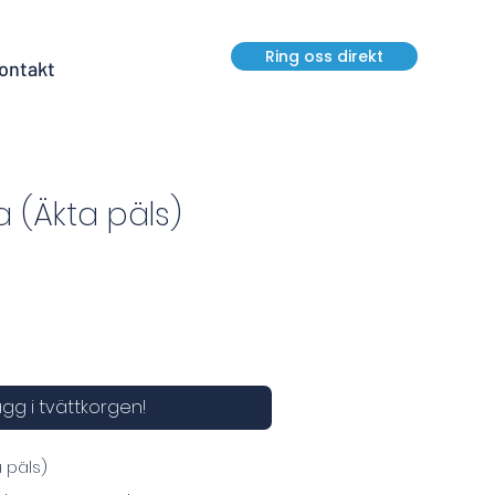
Ring oss direkt
ontakt
 (Äkta päls)
gg i tvättkorgen!
 päls)