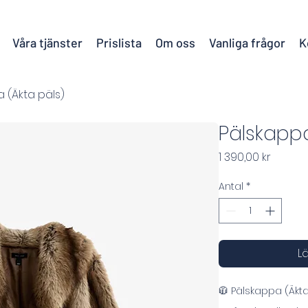
Våra tjänster
Prislista
Om oss
Vanliga frågor
K
 (Äkta päls)
Pälskappa
Pris
1 390,00 kr
Antal
*
Lä
🧥 Pälskappa (Äkta