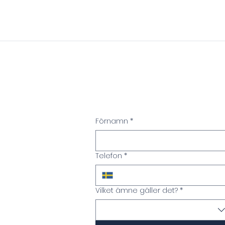
Fyll i nedan, vi kontaktar di
Förnamn
*
Telefon
*
Vilket ämne gäller det?
*