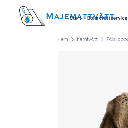
Start
Boka tvättservice
Hem
Kemtvätt
Pälskappa