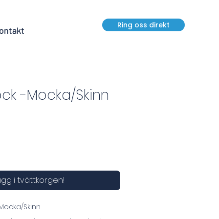
Ring oss direkt
ontakt
ck -Mocka/Skinn
gg i tvättkorgen!
 Mocka/Skinn