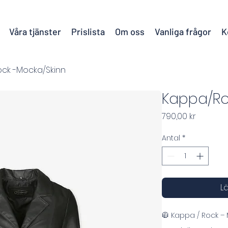
Våra tjänster
Prislista
Om oss
Vanliga frågor
K
ck -Mocka/Skinn
Kappa/Ro
Pris
790,00 kr
Antal
*
Lä
🧥 Kappa / Rock –