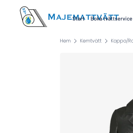
Start
Boka tvättservice
Hem
Kemtvätt
Kappa/Ro