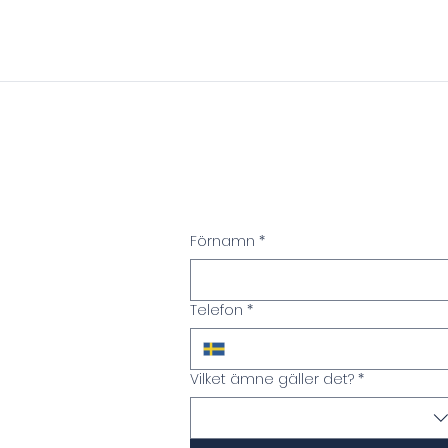
Fyll i nedan, vi kontaktar di
Förnamn
*
Telefon
*
Vilket ämne gäller det?
*