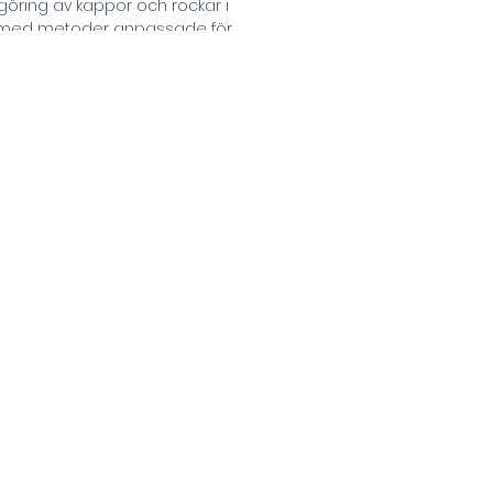
göring av kappor och rockar i 
 med metoder anpassade för 
liga material. Vi avlägsnar smuts 
plagget utan att påverka dess 
ller utseende. Din kappa eller rock 
orm, kvalitet och eleganta känsla 
och professionellt resultat.