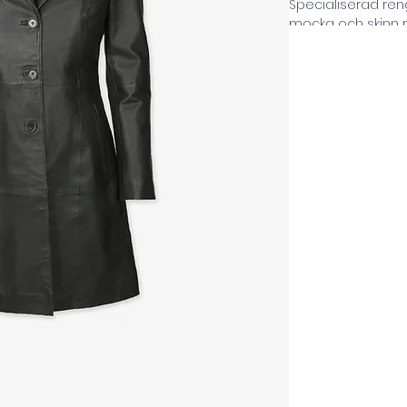
Specialiserad ren
mocka och skinn
exklusiva och käns
och fräschar upp 
struktur, mjukhet e
behåller sin passf
– för ett hållbart 