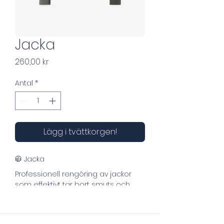
Jacka
Pris
260,00 kr
Antal
*
Lägg i tvättkorgen!
🧥 Jacka
Professionell rengöring av jackor 
som effektivt tar bort smuts och 
fräschar upp plagget.