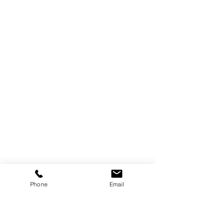
Telefon tvätteri:
08-531 796 86
/
08-531 700 01
Mobil:
070-446 79 21
Snabblänkar
Start
Boka tvättservice
Våra tjänster
Prislista
Om oss
Vanliga frågor
Kontakt
Phone
Email
Hitta till oss!