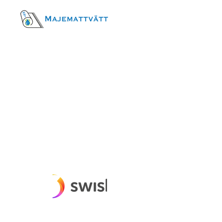
Öppettider
Mån-fred
09-16
Betalningsmetoder
Besöksadress
Fittjavägen 23
145 53, Norsborg
Kontakt
E-post:
info@majemattvatt.se