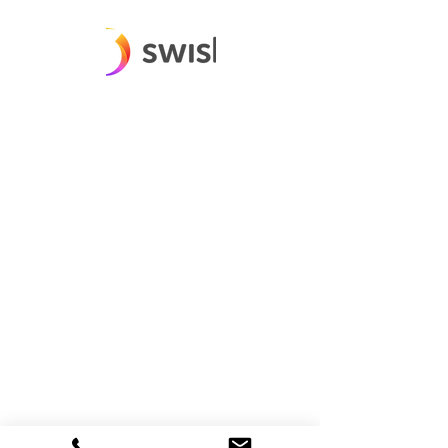
E-post:
info@majemattvatt.se
Telefon tvätteri:
08-531 796 86
/
08-531 700 01
Mobil:
070-446 79 21
Snabblänkar
Start
Boka tvättservice
Våra tjänster
Prislista
Om oss
Vanliga frågor
Kontakt