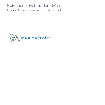
Professionell tvätt av damdräkter i 
bomull som bevarar struktur och 
passform. Exklusiv rengöring av 
sidenplagg med extra omtanke 
om material och detaljer.
Öppettider
Mån-fred
09-16
Betalningsmetoder
Besöksadress
Fittjavägen 23
145 53, Norsborg
Kontakt