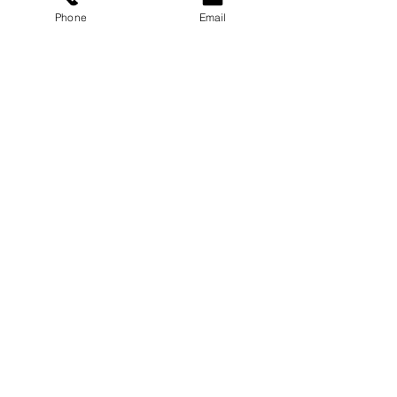
Phone
Email
Hitta till oss!
Fyll i nedan, vi kontaktar dig!