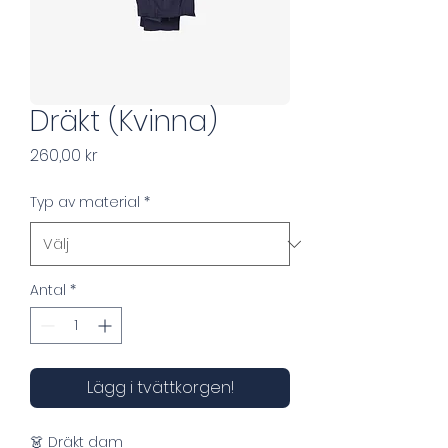
Dräkt (Kvinna)
Pris
260,00 kr
Typ av material
*
Antal
*
Lägg i tvättkorgen!
👗 Dräkt dam